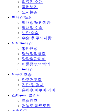
의료진 소개
둘러보기
오시는길
백내장/노안
백내장/노안이란
백내장 수술
노안 수술
수술 후 주의사항
망막/녹내장
황반변성
당뇨망막병증
망막혈관폐쇄
비문증/망막박리
녹내장
안구건조증
안구건조증
진단 및 검사
은하水 아쿠아 케어
소아근시 클리닉
드림렌즈
저농도 아트로핀
성형안과