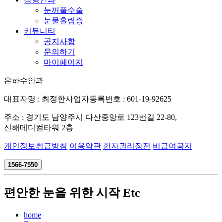
눈꺼풀수술
눈물흘림증
커뮤니티
공지사항
문의하기
마이페이지
은하수안과
대표자명 : 최정한
사업자등록번호 : 601-19-92625
주소 : 경기도 남양주시 다산중앙로 123번길 22-80,
신해메디컬타워 2층
개인정보취급방침
이용약관
환자권리장전
비급여공지
1566-7550
편안한 눈을 위한 시작
Etc
home