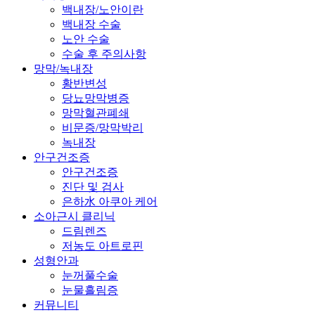
백내장/노안이란
백내장 수술
노안 수술
수술 후 주의사항
망막/녹내장
황반변성
당뇨망막병증
망막혈관폐쇄
비문증/망막박리
녹내장
안구건조증
안구건조증
진단 및 검사
은하水 아쿠아 케어
소아근시 클리닉
드림렌즈
저농도 아트로핀
성형안과
눈꺼풀수술
눈물흘림증
커뮤니티