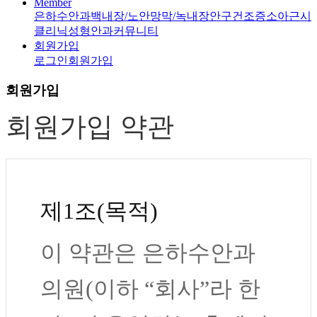
Member
은하수안과
백내장/노안
망막/녹내장
안구건조증
소아근시
클리닉
성형안과
커뮤니티
회원가입
로그인
회원가입
회원가입
회원가입 약관
제1조(목적)
이 약관은 은하수안과
의원(이하 “회사”라 한