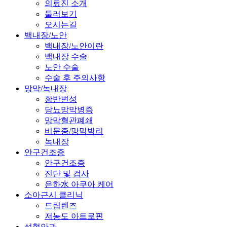
의료진 소개
둘러보기
오시는길
백내장/노안
백내장/노안이란
백내장 수술
노안 수술
수술 후 주의사항
망막/녹내장
황반변성
당뇨망막병증
망막혈관폐쇄
비문증/망막박리
녹내장
안구건조증
안구건조증
진단 및 검사
은하水 아쿠아 케어
소아근시 클리닉
드림렌즈
저농도 아트로핀
성형안과