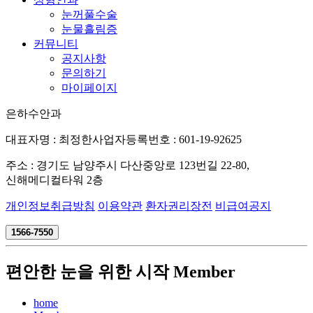
눈꺼풀수술
눈물흘림증
커뮤니티
공지사항
문의하기
마이페이지
은하수안과
대표자명 : 최정한
사업자등록번호 : 601-19-92625
주소 : 경기도 남양주시 다산중앙로 123번길 22-80,
신해메디컬타워 2층
개인정보취급방침
이용약관
환자권리장전
비급여공지
1566-7550
편안한 눈을 위한 시작
Member
home