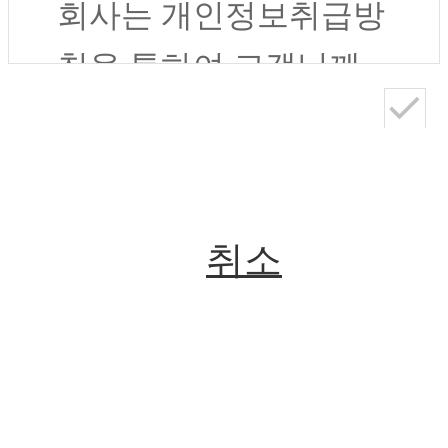
“웹사이트”는 이
회사는 개인정보취급방
약관의 내용과 상
침을 통하여 고객님께
호 및 대표자 성
서 제공하시는 개인정
명, 영업소 소재지
보가 어떠한 용도와 방
주소(소비자의 불
식으로 이용되고 있으
취소
만을 처리할 수 있
며, 개인정보보호를 위
는 곳의 주소를 포
해 어떠한 조치가 취해
함), 전화번호․전
지고 있는지 알려드립
회원가입
자우편주소, 사업
니다.