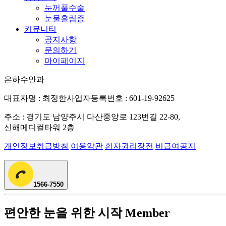
눈꺼풀수술
눈물흘림증
커뮤니티
공지사항
문의하기
마이페이지
은하수안과
대표자명 : 최정한
사업자등록번호 : 601-19-92625
주소 : 경기도 남양주시 다산중앙로 123번길 22-80,
신해메디컬타워 2층
개인정보취급방침
이용약관
환자권리장전
비급여공지
1566-7550
편안한 눈을 위한 시작
Member