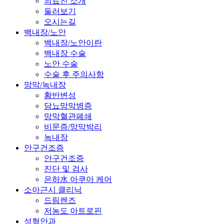
의료진 소개
둘러보기
오시는길
백내장/노안
백내장/노안이란
백내장 수술
노안 수술
수술 후 주의사항
망막/녹내장
황반변성
당뇨망막병증
망막혈관폐쇄
비문증/망막박리
녹내장
안구건조증
안구건조증
진단 및 검사
은하水 아쿠아 케어
소아근시 클리닉
드림렌즈
저농도 아트로핀
성형안과