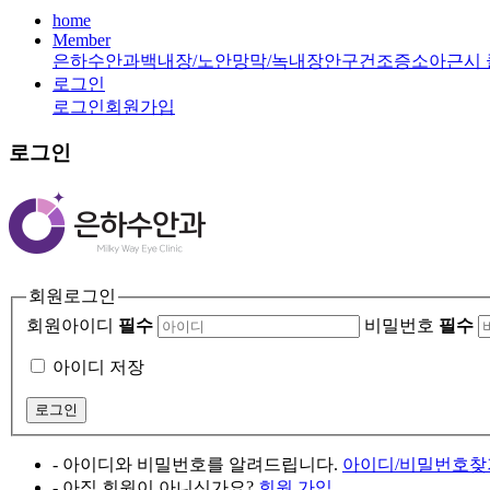
home
Member
은하수안과
백내장/노안
망막/녹내장
안구건조증
소아근시
로그인
로그인
회원가입
로그인
회원로그인
회원아이디
필수
비밀번호
필수
아이디 저장
- 아이디와 비밀번호를 알려드립니다.
아이디/비밀번호찾
- 아직 회원이 아니신가요?
회원 가입