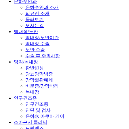
은하수안과
은하수안과 소개
의료진 소개
둘러보기
오시는길
백내장/노안
백내장/노안이란
백내장 수술
노안 수술
수술 후 주의사항
망막/녹내장
황반변성
당뇨망막병증
망막혈관폐쇄
비문증/망막박리
녹내장
안구건조증
안구건조증
진단 및 검사
은하水 아쿠아 케어
소아근시 클리닉
드림렌즈