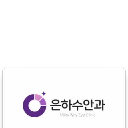
home
Member
은하수안과
백내장/노안
망막/녹내장
안구건조증
소아근시
클리닉
성형안과
커뮤니티
로그인
로그인
회원가입