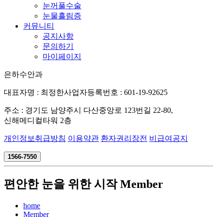
눈꺼풀수술
눈물흘림증
커뮤니티
공지사항
문의하기
마이페이지
은하수안과
대표자명 : 최정한
사업자등록번호 : 601-19-92625
주소 : 경기도 남양주시 다산중앙로 123번길 22-80,
신해메디컬타워 2층
개인정보취급방침
이용약관
환자권리장전
비급여공지
1566-7550
편안한 눈을 위한 시작
Member
home
Member