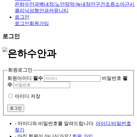
은하수안과
백내장/노안
망막/녹내장
안구건조증
소아근시
클리닉
성형안과
커뮤니티
로그인
로그인
회원가입
로그인
회원로그인
회원아이디
필수
비밀번호
필
수
아이디 저장
- 아이디와 비밀번호를 알려드립니다.
아이디/비밀번호
찾기
- 아직 회원이 아니신가요?
회원 가입