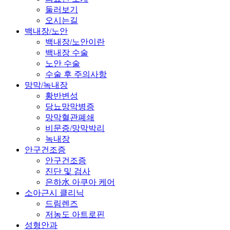
둘러보기
오시는길
백내장/노안
백내장/노안이란
백내장 수술
노안 수술
수술 후 주의사항
망막/녹내장
황반변성
당뇨망막병증
망막혈관폐쇄
비문증/망막박리
녹내장
안구건조증
안구건조증
진단 및 검사
은하水 아쿠아 케어
소아근시 클리닉
드림렌즈
저농도 아트로핀
성형안과